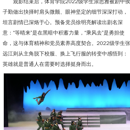
观影结束后，体育学院2022级学生涂思雅被剧中
子勤做出抉择时肩头微颤、眼神坚定的细节深深打动，
坦言剧情已深烙于心。预备党员徐明亮解读出剧名深
意：“等晴来”是在黑暗中积蓄力量，“乘风去”是勇担使
命，这与体育精神和党员素养高度契合。2022级学生
远江则从主角脱下校服、换上飞行服的转变中感悟到：
英雄就是普通人在需要时选择挺身而出。