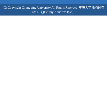
(C) Copyright Chongqing University All Rights Reserved. 重庆大学 版权所有
2012 （渝ICP备15007027号-4）