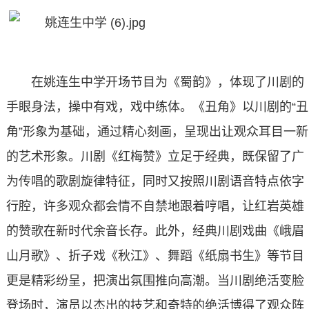
在姚连生中学开场节目为《蜀韵》，体现了川剧的
手眼身法，操中有戏，戏中练体。《丑角》以川剧的“丑
角”形象为基础，通过精心刻画，呈现出让观众耳目一新
的艺术形象。川剧《红梅赞》立足于经典，既保留了广
为传唱的歌剧旋律特征，同时又按照川剧语音特点依字
行腔，许多观众都会情不自禁地跟着哼唱，让红岩英雄
的赞歌在新时代余音长存。此外，经典川剧戏曲《峨眉
山月歌》、折子戏《秋江》、舞蹈《纸扇书生》等节目
更是精彩纷呈，把演出氛围推向高潮。当川剧绝活变脸
登场时，演员以杰出的技艺和奇特的绝活博得了观众阵